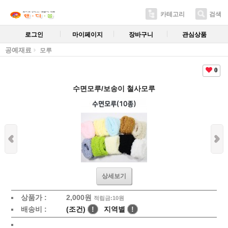
카테고리
검색
로그인
마이페이지
장바구니
관심상품
공예재료
모루
0
수면모루/보송이 철사모루
상세보기
상품가 :
2,000
원
적립금:10원
배송비 :
(조건)
!
지역별
!