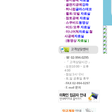
종이공예
자료실
골판지공예
강좌
허니컴
글라스데코
퀼트/모빌
자료실
점토공예
자료실
스쿠비드
동영상
비드/모루
자료실
미니어쳐
자료실.
철
사공예
자료실
[동영상
자료실 ]
☏ 02-994-0295
『 고객상담시간 』
오전10:00 ~ 오후
4:00
점심:1시~2시
토,일 공휴일 휴무
FAX 02-994-0297
E-mail 문의