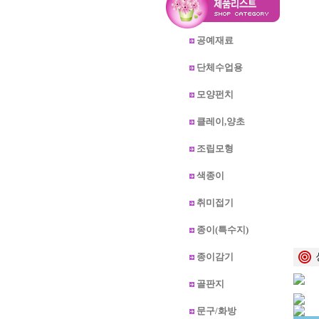
공예재료
단체수업용
모양펀치
클레이,양초
조립모형
색종이
취미접기
종이(특수지)
종이감기
골판지
문구/화방