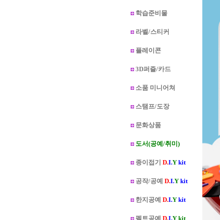
학습준비물
라벨/스티커
플레이콘
3D퍼즐/카드
소품 미니어쳐
스탬프/도장
문화상품
도서(공예/취미)
종이접기
D.
I.
Y
kit
공작/공예
D.
I.
Y
kit
한지공예
D.
I.
Y
kit
펠트공예
D.
I.
Y kit