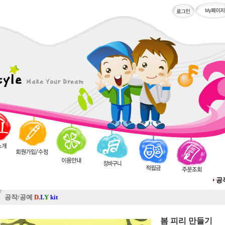
공
공작/공예
D.
I.
Y
kit
봄 피리 만들기