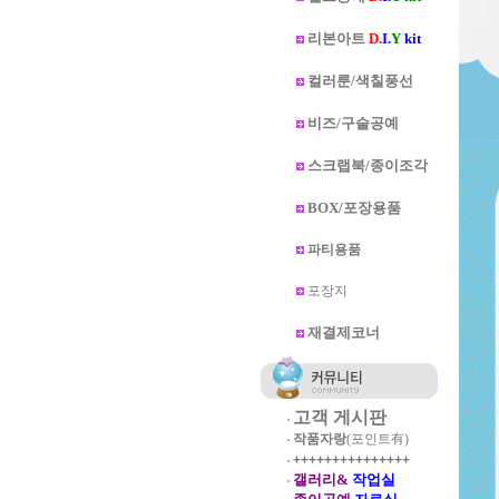
리본아트
D.
I.
Y
kit
컬러룬/색칠풍선
비즈/구슬공예
스크랩북/종이조각
BOX/포장용품
파티용품
포장지
재결제코너
고객 게시판
작품자랑
(포인트有)
+++++++++++++++
갤러리&
작업실