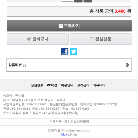
총 상품 금액
3,400
원
구매하기
장바구니
관심상품
상품리뷰
[0]
상점정보
PC버젼
이용안내
고객센터
커뮤니티
상호명 : 핸디몰
대표 : 이남희 | 개인정보 보호 책임자 : 박재권
사업자등록번호 :210-11-51441 | 통신판매업신고번호 : 강북구청 제2003-00557호
전화 :
02-994-0295
, FAX : 02-994-0297 | 팩스 : 02-994-0297
주소 : 서울시 강북구 삼양로641 재원빌딩 3층 [핸디몰]
이용약관
|
개인정보처리방침
ⓒ핸디몰 All rights reserved.
Make
Shop