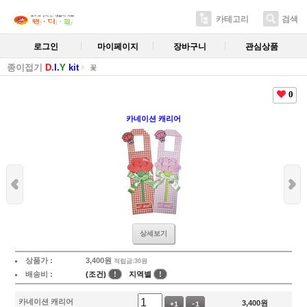
카테고리
검색
로그인
마이페이지
장바구니
관심상품
종이접기
D.
I.
Y
kit
꽃
0
카네이션 캐리어
상세보기
상품가 :
3,400
원
적립금:30원
배송비 :
(조건)
!
지역별
!
카네이션 캐리어
3,400
원
+1
-1