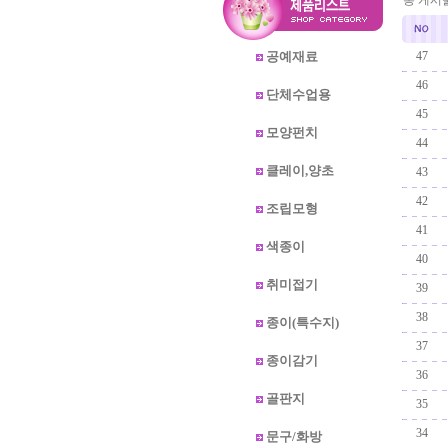
총 게시물 
공예재료
47
�
46
단체수업용
�
45
모양펀치
�
44
�
클레이,양초
43
�
42
조립모형
�
41
색종이
�
40
�
취미접기
39
�
38
종이(특수지)
�
37
종이감기
�
36
�
골판지
35
�
34
문구/화방