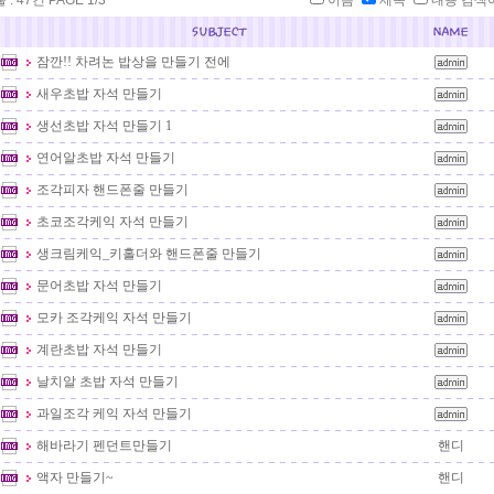
: 47건 PAGE 1/3
이름
제목
내용 검색
잠깐!! 차려논 밥상을 만들기 전에
새우초밥 자석 만들기
생선초밥 자석 만들기 1
연어알초밥 자석 만들기
조각피자 핸드폰줄 만들기
초코조각케익 자석 만들기
생크림케익_키홀더와 핸드폰줄 만들기
문어초밥 자석 만들기
모카 조각케익 자석 만들기
계란초밥 자석 만들기
날치알 초밥 자석 만들기
과일조각 케익 자석 만들기
해바라기 펜던트만들기
핸디
액자 만들기~
핸디