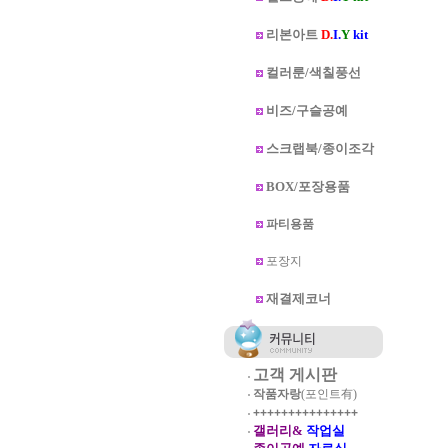
리본아트
D.
I.
Y
kit
컬러룬/색칠풍선
비즈/구슬공예
스크랩북/종이조각
BOX/포장용품
파티용품
포장지
재결제코너
고객 게시판
작품자랑
(포인트有)
+++++++++++++++
갤러리&
작업실