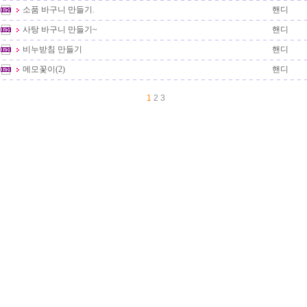
소품 바구니 만들기.
핸디
사탕 바구니 만들기~
핸디
비누받침 만들기
핸디
메모꽃이(2)
핸디
1
2
3