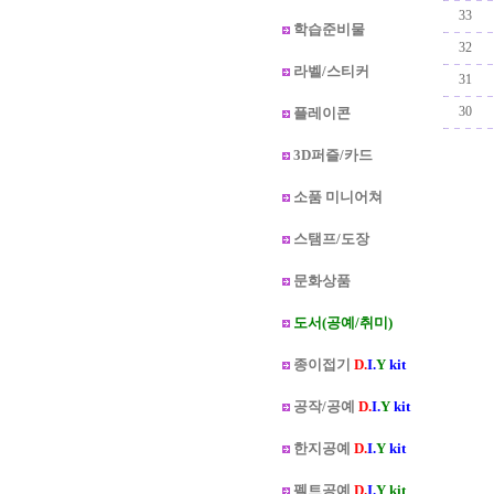
�
33
학습준비물
�
32
라벨/스티커
�
31
�
30
플레이콘
�
3D퍼즐/카드
소품 미니어쳐
스탬프/도장
문화상품
도서(공예/취미)
종이접기
D.
I.
Y
kit
공작/공예
D.
I.
Y
kit
한지공예
D.
I.
Y
kit
펠트공예
D.
I.
Y kit