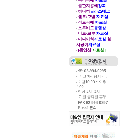
종이공예
자료실
골판지공예
강좌
허니컴
글라스데코
퀼트/모빌
자료실
점토공예
자료실
스쿠비드
동영상
비드/모루
자료실
미니어쳐
자료실.
철
사공예
자료실
[동영상
자료실 ]
☏ 02-994-0295
『 고객상담시간 』
오전10:00 ~ 오후
4:00
점심:1시~2시
토,일 공휴일 휴무
FAX 02-994-0297
E-mail 문의