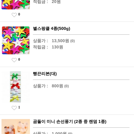
적립금 :
20원
0
별스팡클 4종(500g)
상품가 :
13,500원
(0)
적립금 :
130원
0
빵끈리본(대)
상품가 :
800원
(0)
1
곰돌이 미니 손선풍기 (2종 중 랜덤 1종)
상품가 :
1,000원
(0)