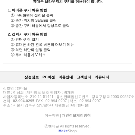
휴대폰 브라우저의 쿠키를 허용해야 합니다.
1. 아이폰 쿠키 허용 방법
① 바탕화면에 설정을 클릭
② 중간 위치의 Safari를 클릭
③ 중간 쿠키 허용에서 항상으로 클릭
2. 갤럭시 쿠키 허용 방법
① 인터넷 창 열기
② 휴대폰 하단 왼쪽 버튼의 더보기 메뉴
③ 화면 하단의 설정 클릭
④ 쿠키 허용에 V 체크
상점정보
PC버젼
이용안내
고객센터
커뮤니티
상호명 : 핸디몰
대표 : 이남희 | 개인정보 보호 책임자 : 박재권
사업자등록번호 :210-11-51441 | 통신판매업신고번호 : 강북구청 제2003-00557호
전화 :
02-994-0295
, FAX : 02-994-0297 | 팩스 : 02-994-0297
주소 : 서울시 강북구 삼양로641 재원빌딩 3층 [핸디몰]
이용약관
|
개인정보처리방침
ⓒ핸디몰 All rights reserved.
Make
Shop