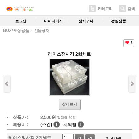
카테고리
검색
로그인
마이페이지
장바구니
관심상품
BOX/포장용품
선물상자
8
레이스정사각 2합세트
상세보기
상품가 :
2,500
원
적립금:20원
배송비 :
(조건)
!
지역별
!
레이스정사각 2합세트
2,500
원
+1
-1