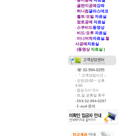
종이공예
자료실
골판지공예
강좌
허니컴
글라스데코
퀼트/모빌
자료실
점토공예
자료실
스쿠비드
동영상
비드/모루
자료실
미니어쳐
자료실.
철
사공예
자료실
[동영상
자료실 ]
☏ 02-994-0295
『 고객상담시간 』
오전10:00 ~ 오후
4:00
점심:1시~2시
토,일 공휴일 휴무
FAX 02-994-0297
E-mail 문의