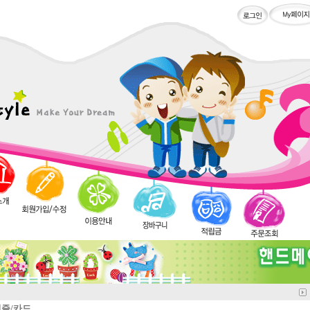
퍼즐/카드