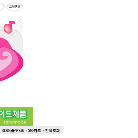
3D퍼즐/카드
>
500카드
>
전체조회