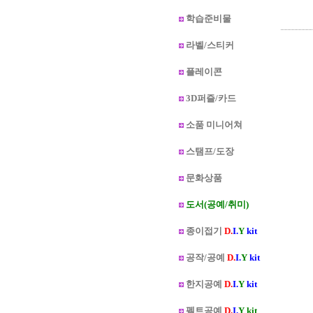
학습준비물
라벨/스티커
플레이콘
3D퍼즐/카드
소품 미니어쳐
스탬프/도장
문화상품
도서(공예/취미)
종이접기
D.
I.
Y
kit
공작/공예
D.
I.
Y
kit
한지공예
D.
I.
Y
kit
펠트공예
D.
I.
Y kit