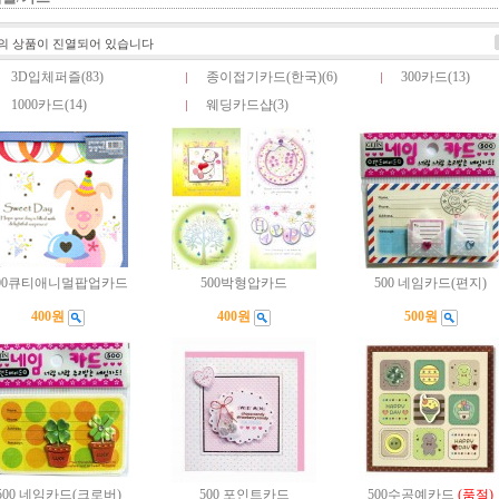
의 상품이 진열되어 있습니다
3D입체퍼즐(83)
종이접기카드(한국)(6)
300카드(13)
1000카드(14)
웨딩카드샵(3)
00큐티애니멀팝업카드
500박형압카드
500 네임카드(편지)
400원
400원
500원
500 네임카드(크로버)
500 포인트카드
500수공예카드
(품절)