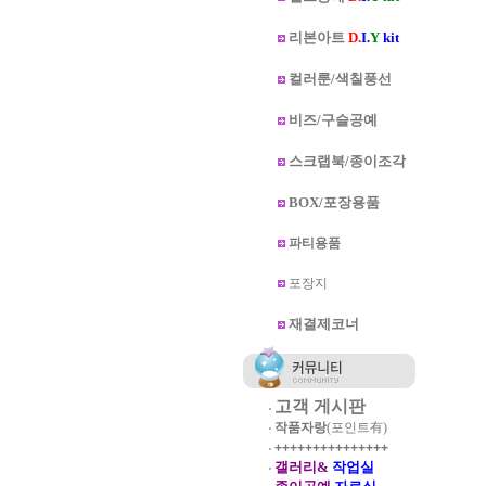
리본아트
D.
I.
Y
kit
컬러룬/색칠풍선
비즈/구슬공예
스크랩북/종이조각
BOX/포장용품
파티용품
포장지
재결제코너
고객 게시판
작품자랑
(포인트有)
+++++++++++++++
갤러리&
작업실