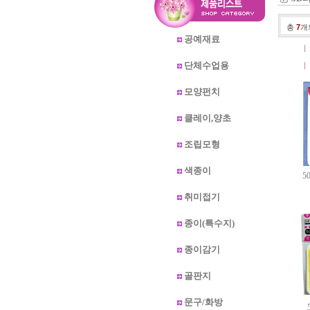
총
7
개
공예재료
단체수업용
모양펀치
클레이,양초
조립모형
색종이
5
취미접기
종이(특수지)
종이감기
골판지
문구/화방